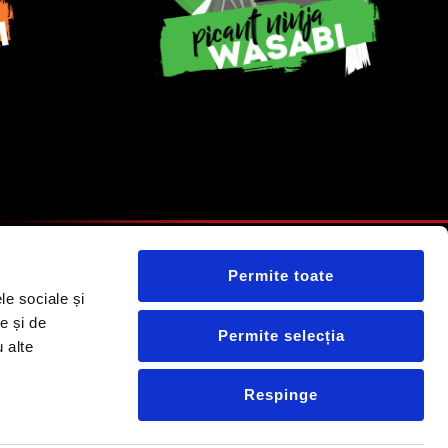
Permite toate
le sociale și
e și de
Permite selecția
u alte
Respinge
ile Rezervate.